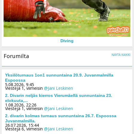
Diving
Forumilta
NÄYTÄ KAIKKI
Yksilöturnaus 1on1 sunnuntaina 20.9. Juvanmalmilla
Espoossa
5.08.2026, 9:45
Viestejä 1, viimeisin
@Jani Leskinen
2. Divarin neljäs kierros Vierumäellä sunnuntaina 23.
elokuuta,...
1.08.2026, 22:26
Viestejä 1, viimeisin
@Jani Leskinen
2. divarin kolmas turnaus sunnuntaina 26.7. Espoossa
Juvanmalmilla.
26.07.2026, 15:44
Viestejä 6, viimeisin
@Jani Leskinen