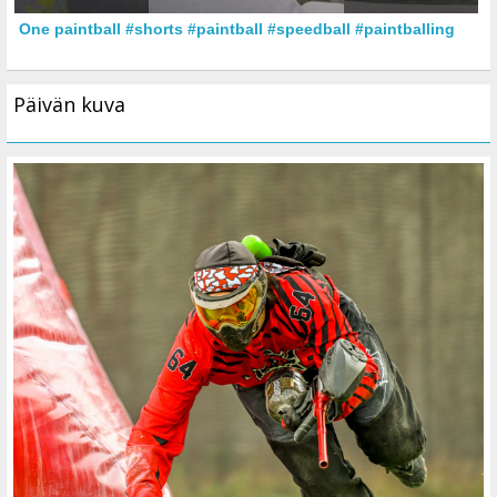
One paintball #shorts #paintball #speedball #paintballing
Päivän kuva