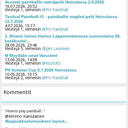
Avoimet paintballin metsäpelit Heinolassa 2.8.2026
16.07.2026, 20:52
Viestejä 1, viimeisin
@PH Paintball
Tactical Paintball #1 - paintballin magfed-pelit Heinolassa
12.7.2026
4.07.2026, 15:17
Viestejä 1, viimeisin
@PH Paintball
2. Divarin toinen kierros Lappeenrannassa sunnuntaina 28.
kesäkuuta!...
28.06.2026, 23:46
Viestejä 5, viimeisin
@Jani Leskinen
M Myydään omat Varusteet
13.06.2026, 14:08
Viestejä 1, viimeisin
@Kuzn3tz
PH Summer Cup 5.7.2026 Heinolassa
10.06.2026, 10:15
Viestejä 2, viimeisin
@PH Paintball
Kommentit
"How to play paintball..."
@Kimmo Kainulainen
Maajoukkueturnauksen layout...